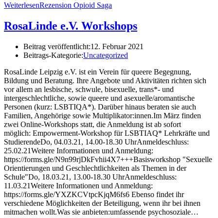
Weiterlesen
Rezension Opioid Saga
RosaLinde e.V. Workshops
Beitrag veröffentlicht:
12. Februar 2021
Beitrags-Kategorie:
Uncategorized
RosaLinde Leipzig e.V. ist ein Verein für queere Begegnung,
Bildung und Beratung. Ihre Angebote und Aktivitäten richten sich
vor allem an lesbische, schwule, bisexuelle, trans*- und
intergeschlechtliche, sowie queere und asexuelle/aromantische
Personen (kurz: LSBTIQA*). Darüber hinaus beraten sie auch
Familien, Angehörige sowie Multiplikator:innen.Im März finden
zwei Online-Workshops statt, die Anmeldung ist ab sofort
möglich: Empowerment-Workshop für LSBTIAQ* Lehrkräfte und
StudierendeDo, 04.03.21, 14.00-18.30 UhrAnmeldeschluss:
25.02.21Weitere Informationen und Anmeldung:
https://forms.gle/N9n99rjDkFvhii4X7+++Basisworkshop "Sexuelle
Orientierungen und Geschlechtlichkeiten als Themen in der
Schule"Do, 18.03.21, 13.00-18.30 UhrAnmeldeschluss:
11.03.21Weitere Informationen und Anmeldung:
https://forms.gle/YXZKCVtpcKjqM6fs6 Ebenso findet ihr
verschiedene Möglichkeiten der Beteiligung, wenn ihr bei ihnen
mitmachen wollt.Was sie anbieten:umfassende psychosoziale…