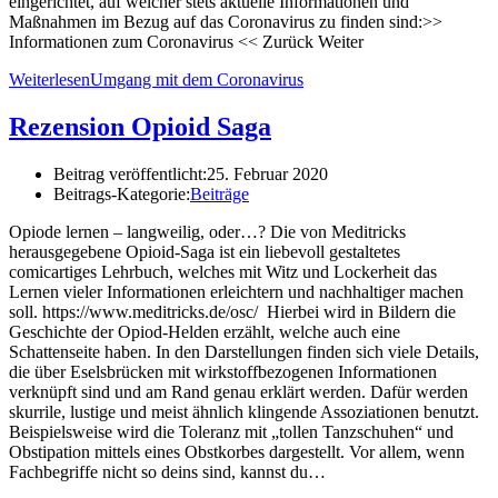
eingerichtet, auf welcher stets aktuelle Informationen und
Maßnahmen im Bezug auf das Coronavirus zu finden sind:>>
Informationen zum Coronavirus << Zurück Weiter
Weiterlesen
Umgang mit dem Coronavirus
Rezension Opioid Saga
Beitrag veröffentlicht:
25. Februar 2020
Beitrags-Kategorie:
Beiträge
Opiode lernen – langweilig, oder…? Die von Meditricks
herausgegebene Opioid-Saga ist ein liebevoll gestaltetes
comicartiges Lehrbuch, welches mit Witz und Lockerheit das
Lernen vieler Informationen erleichtern und nachhaltiger machen
soll. https://www.meditricks.de/osc/ Hierbei wird in Bildern die
Geschichte der Opiod-Helden erzählt, welche auch eine
Schattenseite haben. In den Darstellungen finden sich viele Details,
die über Eselsbrücken mit wirkstoffbezogenen Informationen
verknüpft sind und am Rand genau erklärt werden. Dafür werden
skurrile, lustige und meist ähnlich klingende Assoziationen benutzt.
Beispielsweise wird die Toleranz mit „tollen Tanzschuhen“ und
Obstipation mittels eines Obstkorbes dargestellt. Vor allem, wenn
Fachbegriffe nicht so deins sind, kannst du…